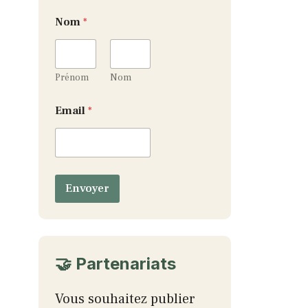
Nom
*
Prénom
Nom
N
Email
*
o
m
*
N
o
m
Envoyer
🤝 Partenariats
Vous souhaitez publier