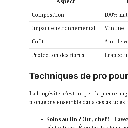
Aspect
Composition
100% nat
Impact environnemental
Minime
Coût
Ami de v
Protection des fibres
Respectu
Techniques de pro pour 
La longévité, c’est un peu la pierre an
plongeons ensemble dans ces astuces qu
Soins au lin ? Oui, chef !
: Lavez
sèche-linge. Étendez-les bien p