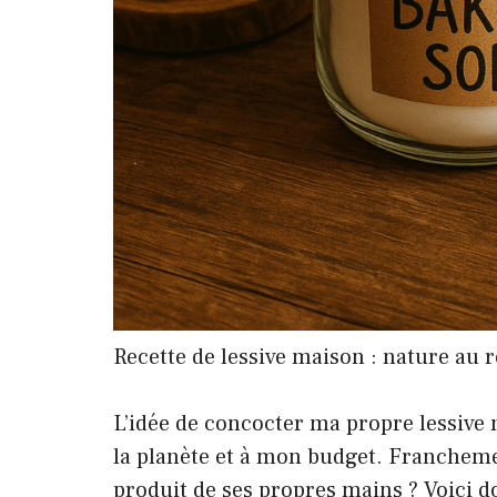
Recette de lessive maison : nature au 
L’idée de concocter ma propre lessive 
la planète et à mon budget. Franchemen
produit de ses propres mains ? Voici d