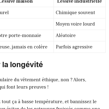
Lessive maison
Lessive industrielle
urel
Chimique souvent
Moyen voire lourd
otre porte-monnaie
Aléatoire
euse, jamais en colère
Parfois agressive
la longévité
gulaire du vêtement éthique, non ? Alors,
i font leurs preuves !
 tout ça à basse température, et bannissez le
our éviter de les retrouver froissés comme une