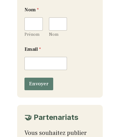
N
Nom
*
o
m
N
o
m
Prénom
Nom
*
Email
*
Envoyer
🤝 Partenariats
Vous souhaitez publier