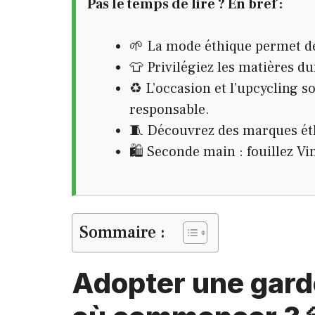
Pas le temps de lire ? En bref :
🌱 La mode éthique permet d
👕 Privilégiez les matières du
♻️ L’occasion et l’upcycling s
responsable.
🧵 Découvrez des marques ét
🛍️ Seconde main : fouillez Vi
Sommaire :
Adopter une garde