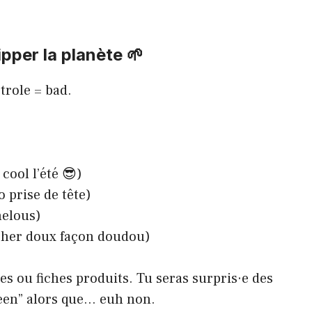
ipper la planète 🌱
étrole = bad.
cool l’été 😎)
o prise de tête)
helous)
ucher doux façon doudou)
tes ou fiches produits. Tu seras surpris·e des
een” alors que… euh non.