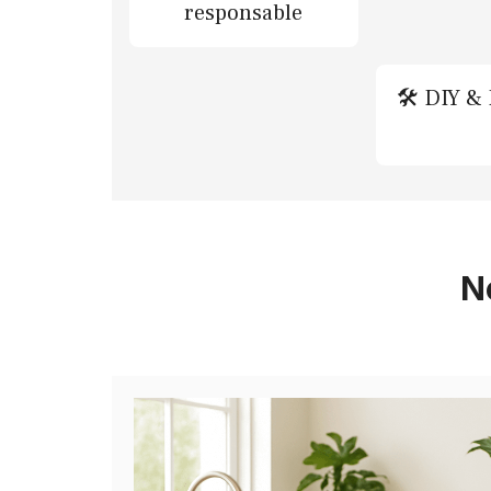
responsable
🛠 DIY & 
N