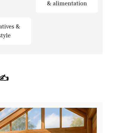
& alimentation
iatives &
style
✍️