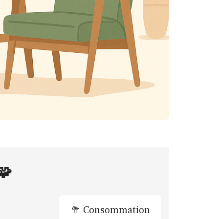
🧩
🥦 Consommation