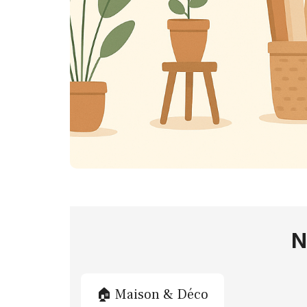
N
🏠 Maison & Déco