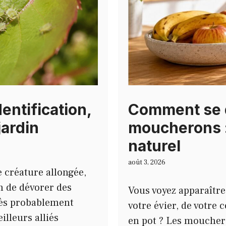
Comment se 
dentification,
moucherons :
jardin
naturel
août 3, 2026
e créature allongée,
n de dévorer des
Vous voyez apparaître 
très probablement
votre évier, de votre c
illeurs alliés
en pot ? Les mouchero