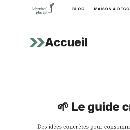
Aller
BLOG
MAISON & DÉCO
au
contenu
Accueil
🌱 Le guide 
Des idées concrètes pour consommer 