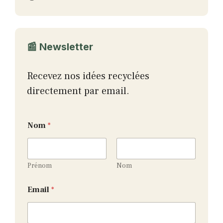
📰 Newsletter
Recevez nos idées recyclées
directement par email.
Nom
*
Prénom
Nom
*
Email
*
E
m
a
i