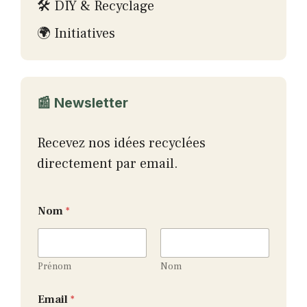
🛠 DIY & Recyclage
🌍 Initiatives
📰 Newsletter
Recevez nos idées recyclées
directement par email.
Nom
*
Prénom
Nom
N
Email
*
o