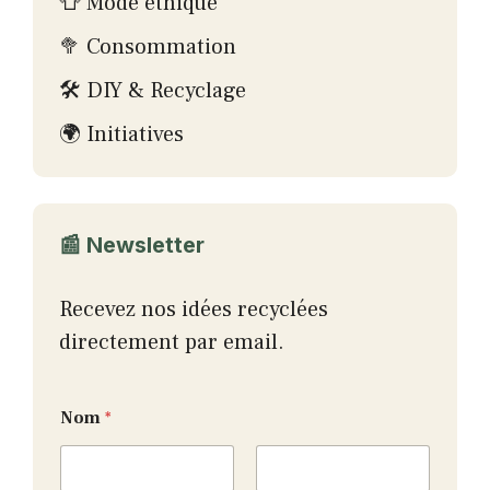
👕 Mode éthique
🥦 Consommation
🛠 DIY & Recyclage
🌍 Initiatives
📰 Newsletter
Recevez nos idées recyclées
directement par email.
N
Nom
*
o
m
*
N