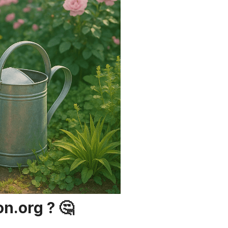
on.org ? 🤔