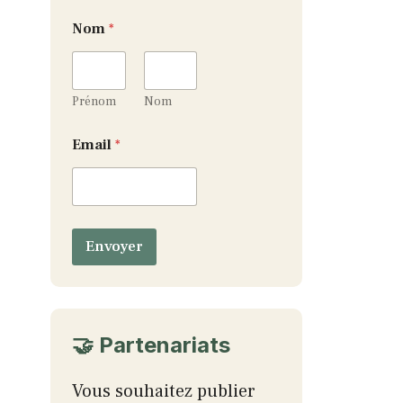
*
Nom
*
N
o
m
E
m
Prénom
Nom
a
i
Email
*
l
Envoyer
🤝 Partenariats
Vous souhaitez publier