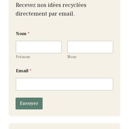
Recevez nos idées recyclées
directement par email.
Nom
*
Prénom
Nom
E
Email
*
m
a
i
l
E
m
Envoyer
a
i
l
*