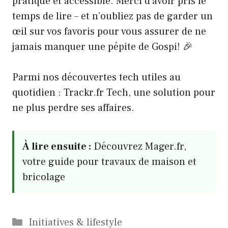
pratique et accessible. Merci d’avoir pris le
temps de lire – et n’oubliez pas de garder un
œil sur vos favoris pour vous assurer de ne
jamais manquer une pépite de Gospi! 🎉
Parmi nos découvertes tech utiles au
quotidien :
Trackr.fr Tech, une solution pour
ne plus perdre ses affaires
.
À lire ensuite :
Découvrez Mager.fr,
votre guide pour travaux de maison et
bricolage
Catégories
Initiatives & lifestyle