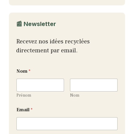
📰 Newsletter
Recevez nos idées recyclées
directement par email.
N
Nom
*
o
m
E
m
a
Prénom
Nom
i
l
Email
*
E
m
a
i