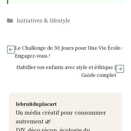
Catégories
Initiatives & lifestyle
Le Challenge de 30 Jours pour Une Vie Écolo :
Engagez-vous !
Habiller vos enfants avec style et éthique |
Guide complet
lebruitduplacart
Un média créatif pour consommer
autrement 🌿
DIY, déco récup, écologie du