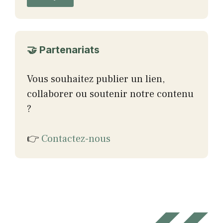
a
i
l
🤝 Partenariats
Vous souhaitez publier un lien,
collaborer ou soutenir notre contenu
?
👉
Contactez-nous