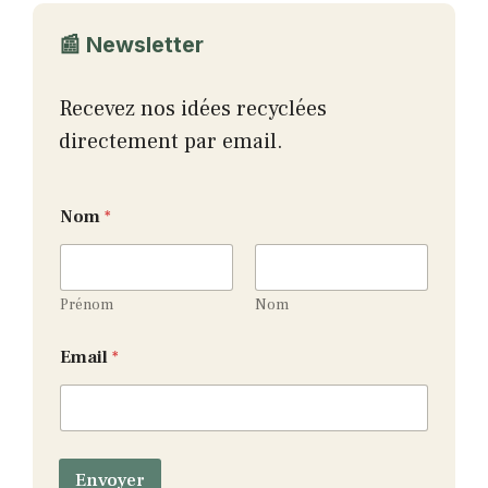
📰 Newsletter
Recevez nos idées recyclées
directement par email.
Nom
*
Prénom
Nom
N
Email
*
o
m
N
o
m
E
Envoyer
m