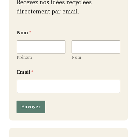
Recevez nos idées recyclées
directement par email.
E
Nom
*
m
a
i
l
*
Prénom
Nom
E
m
Email
*
a
i
l
Envoyer