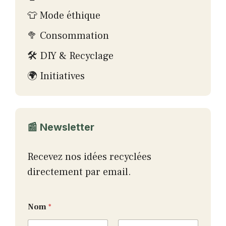
👕 Mode éthique
🥦 Consommation
🛠 DIY & Recyclage
🌍 Initiatives
📰 Newsletter
Recevez nos idées recyclées
directement par email.
E
Nom
*
m
a