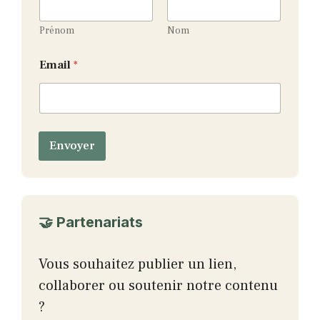
i
l
N
Prénom
Nom
o
m
Email
*
E
m
a
i
l
Envoyer
🤝 Partenariats
Vous souhaitez publier un lien,
collaborer ou soutenir notre contenu
?