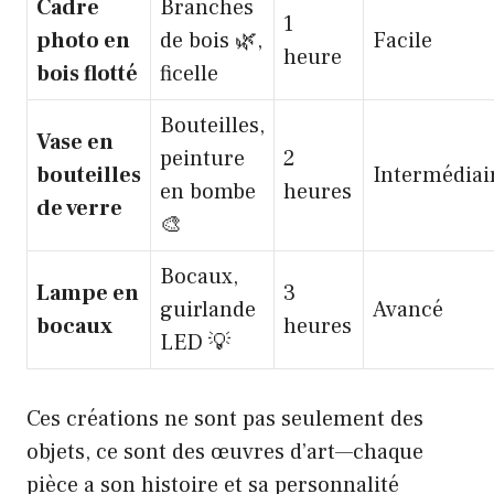
Cadre
Branches
1
photo en
de bois 🌿,
Facile
heure
bois flotté
ficelle
Bouteilles,
Vase en
peinture
2
bouteilles
Intermédiai
en bombe
heures
de verre
🎨
Bocaux,
Lampe en
3
guirlande
Avancé
bocaux
heures
LED 💡
Ces créations ne sont pas seulement des
objets, ce sont des œuvres d’art—chaque
pièce a son histoire et sa personnalité