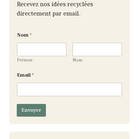
Recevez nos idées recyclées
directement par email.
E
Nom
*
m
a
i
l
N
Prénom
Nom
o
m
Email
*
N
o
m
Envoyer