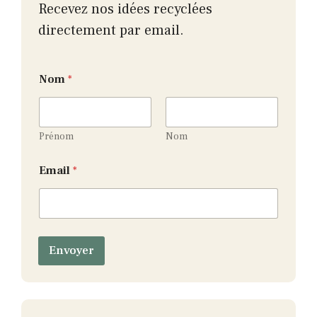
Recevez nos idées recyclées
directement par email.
*
Nom
*
E
m
a
i
l
Prénom
Nom
E
m
Email
*
a
i
l
Envoyer