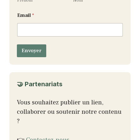
i
Prénom
Nom
l
Email
*
Envoyer
🤝 Partenariats
Vous souhaitez publier un lien,
collaborer ou soutenir notre contenu
?