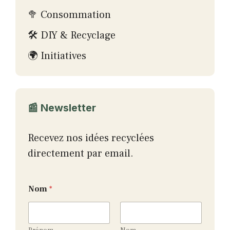
🥦 Consommation
🛠 DIY & Recyclage
🌍 Initiatives
📰 Newsletter
Recevez nos idées recyclées
directement par email.
*
Nom
*
*
E
m
a