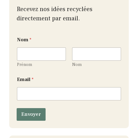
Recevez nos idées recyclées
directement par email.
N
Nom
*
o
m
E
m
a
Prénom
Nom
i
l
Email
*
N
o
m
Envoyer