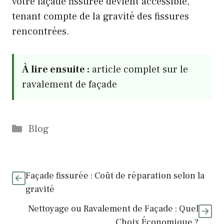
votre façade fissurée devient accessible,
tenant compte de la gravité des fissures
rencontrées.
À lire ensuite :
article complet sur le
ravalement de façade
Catégories
Blog
Façade fissurée : Coût de réparation selon la
gravité
Nettoyage ou Ravalement de Façade : Quel
Choix Économique ?