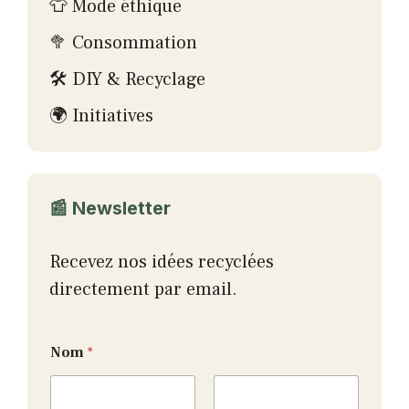
👕 Mode éthique
🥦 Consommation
🛠 DIY & Recyclage
🌍 Initiatives
📰 Newsletter
Recevez nos idées recyclées
directement par email.
E
Nom
*
m
a
i
l