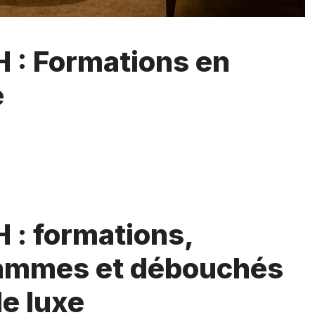
FH : Formations en
e
H : formations,
rammes et débouchés
de luxe