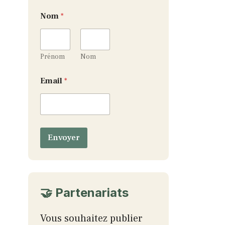
Nom
*
Prénom
Nom
N
Email
*
o
m
*
E
m
a
Envoyer
i
l
🤝 Partenariats
Vous souhaitez publier