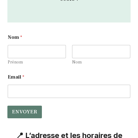
N
Nom
*
o
m
E
m
a
Prénom
Nom
i
l
Email
*
E
m
a
i
l
ENVOYER
📍 L’adresse et les horaires de