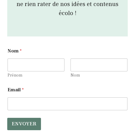
ne rien rater de nos idées et contenus
écolo !
Nom
*
Prénom
Nom
E
Email
*
m
a
i
l
*
*
ENVOYER