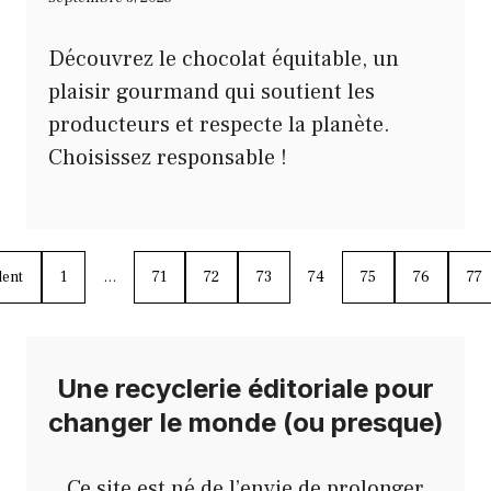
Découvrez le chocolat équitable, un
plaisir gourmand qui soutient les
producteurs et respecte la planète.
Choisissez responsable !
dent
1
…
71
72
73
74
75
76
77
Une recyclerie éditoriale pour
changer le monde (ou presque)
Ce site est né de l’envie de prolonger